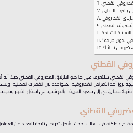
الغضروفي القطني
 بالتردد الحراري
نزلاق الغضروفي
 غضروف القطني
الاسئلة الشائعة
في بدون جراحة؟
ضروفي نهائياً؟
روفي القطني
وفي القطني سنتعرف على ما هو الانزلاق الغضروفي القطني حيث أنه أح
جة بروز أحد الأقراص الغضروفيه المتواجدة بين الفقرات القطنية، ويتس
ة منها؛ مما يؤدي إلى شعور المريض بألم شديد في اسفل الظهر ومجم
لغضروفي القطني
فاجئ ولكنه في الغالب يحدث بشكل تدريجي نتيجة للعديد من العوامل