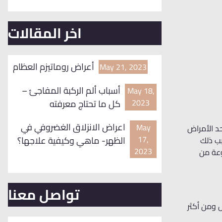
اخر المقالات
أعراض روماتيزم العظام
May 21, 2023
أسباب ألم الركبة المفاجئ –
May 18,
2023
كل ما تحتاج معرفته
اعراض الانزلاق الغضروفي في
May
د الأمراض
17,
الظهر- ماهي وكيفية علاجها؟
بب ذلك
2023
وعة من
تواصل معنا
 ومن أكثر