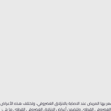
شعر بها المريض عند الاصابة بالانزلاق الغضروفي، وتختلف هذه الأعر
لاق الغضروفي القطني وتتضمن أعراض الانزلاق الغضروفي القطني ما يلي: