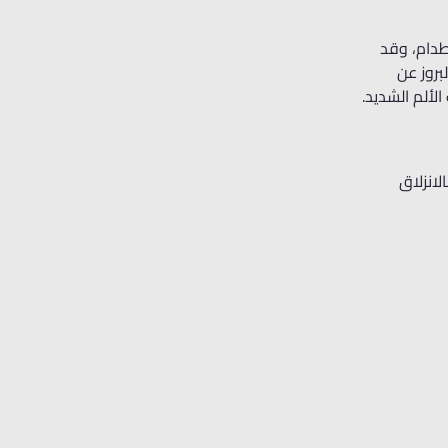
طدام، وقد
بروز عن
لألم الشديد.
لانزلاق