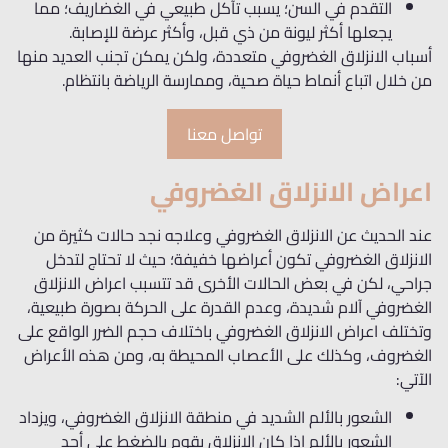
التقدم في السن؛ يسبب تآكل طبيعي في الغضاريف؛ مما
يجعلها أكثر ليونة من ذي قبل، وأكثر عرضة للإصابة.
أسباب الانزلاق الغضروفي متعددة، ولكن يمكن تجنب العديد منها
من خلال اتباع أنماط حياة صحية، وممارسة الرياضة بانتظام.
تواصل معنا
اعراض الانزلاق الغضروفي
عند الحديث عن الانزلاق الغضروفي وعلاجه نجد حالات كثيرة من
الانزلاق الغضروفي تكون أعراضها خفيفة؛ حيث لا تحتاج لتدخل
جراحي، لكن في بعض الحالات الأخرى قد تتسبب اعراض الانزلاق
الغضروفي آلام شديدة، وعدم القدرة على الحركة بصورة طبيعية،
وتختلف اعراض الانزلاق الغضروفي باختلاف حجم الضرر الواقع على
الغضروف، وكذلك على الأعصاب المحيطة به، ومن هذه الأعراض
الآتي:
الشعور بالألم الشديد في منطقة الانزلاق الغضروفي، ويزداد
الشعور بالألم اذا كان الانزلاق يقوم بالضغط على أحد