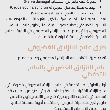
حدوث تلف دائم في الأعصاب (Nerve damage)
الإصابة بمتلازمة ذيل الفرس (Cauda equina syndrome)
الإصابة بخدران السرج (Saddle anesthesia).
بعد أن تعرفنا على إجابة السؤال الذي انتشر كثيرًا بين المرضى هل
الانزلاق الغضروفي خطير؟ دعونا نتعرف على طرق علاج الانزلاق
الغضروفي، والتي منها علاج الانزلاق الغضروفي في الرقبة، وعلاج
الانزلاق الغضروفي الفقرة الرابعة والخامسة.
طرق علاج الانزلاق الغضروفي
تتعدد طرق التعامل مع الانزلاق الغضروفي وعلاجه ومنها :
علاج الانزلاق الغضروفي بالعلاج
التحفظي
أولى الطرق المستخدمة في علاج الانزلاق الغضروفي خصوصًا في
علاج انزلاق الفقرات الرابعة والخامسة، وفي كثير من الحالات قد
تساهم في تخفيف الألم بصورة كبير من الألم، ويكون ذلك عن
طريق تغير نمط حياة المريض، واستخدام أدوية مسكنة للآلام،
ومن ضمن الإجراءات المستخدمة: