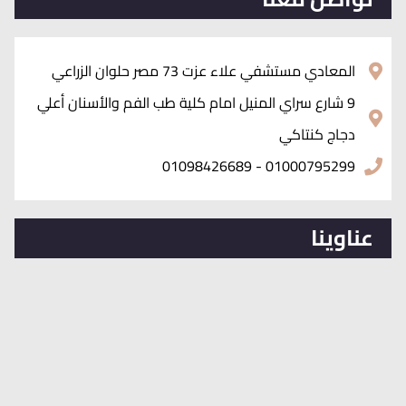
المعادي مستشفي علاء عزت 73 مصر حلوان الزراعي
9 شارع سراي المنيل امام كلية طب الفم والأسنان أعلي
دجاج كنتاكي
01000795299 - 01098426689
عناوينا