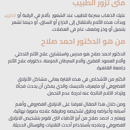
متى تزور الطبيب
عليك الذهاب بسرعة للطبيب عند الشعور بآلام في الرقبة أو
الظهر
،
وبدأت هذه الألام بالانتقال إلى الذراع أو الساق، أو حينما تشعر
بتنميل أو وخز وضعف عام في العضلات.
من هو الدكتور احمد صلاح
الدكتور احمد صلاح هو مدرس واستشاري علاج الألم التدخلي
وآلام العمود الفقري وآلام السرطان المزمنة، دكتوراه علاج الألم
جامعة القاهرة.
الكثير من الأشخاص في هذه الفترة يعاني مشاكل الأنزلاق
الغضروفي أو مايعرف بالديسك والذي يمكن أن يحدث فجأة
وتزداد الآلام الناتجة عنه لدرجة عدم التحمل.
ومن خلال هذا المقال تعرفنا على الانزلاق الغضروفي وأهم
أسبابه وأعراضه وطرق تشخيصه وطريقة علاجه بصورة نهائية،
ويعتبر د. احمد صلاح من أبرز الأطباء التى تقوم بتشخيص الانزلاق
الغضروفي وعلاجه بأستخدام أحدث التقنيات والوسائل الحديثة.