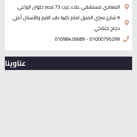
المعادي مستشفي علاء عزت 73 مصر حلوان الزراعي
9 شارع سراي المنيل امام كلية طب الفم والأسنان أعلي
دجاج كنتاكي
01000795299 - 01098426689
عناوينا