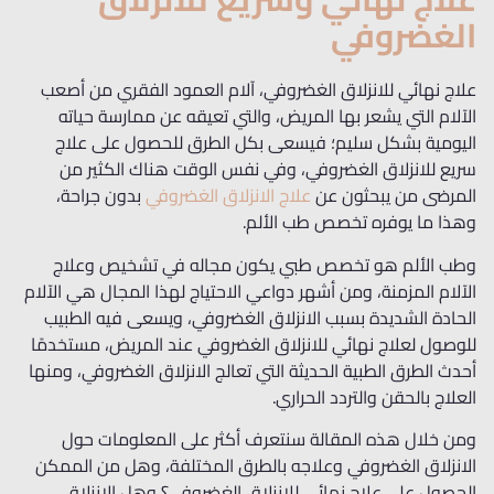
الغضروفي
علاج نهائي للانزلاق الغضروفي، آلام العمود الفقري من أصعب
الآلام التي يشعر بها المريض، والتي تعيقه عن ممارسة حياته
اليومية بشكل سليم؛ فيسعى بكل الطرق للحصول على علاج
سريع للانزلاق الغضروفي، وفي نفس الوقت هناك الكثير من
المرضى من يبحثون عن
علاج الانزلاق الغضروفي
بدون جراحة،
وهذا ما يوفره تخصص طب الألم.
وطب الألم هو تخصص طبي يكون مجاله في تشخيص وعلاج
الآلام المزمنة، ومن أشهر دواعي الاحتياج لهذا المجال هي الآلام
الحادة الشديدة بسبب الانزلاق الغضروفي، ويسعى فيه الطبيب
للوصول لعلاج نهائي للانزلاق الغضروفي عند المريض، مستخدمًا
أحدث الطرق الطبية الحديثة التي تعالج الانزلاق الغضروفي، ومنها
العلاج بالحقن والتردد الحراري.
ومن خلال هذه المقالة سنتعرف أكثر على المعلومات حول
الانزلاق الغضروفي وعلاجه بالطرق المختلفة، وهل من الممكن
الحصول على علاج نهائي للانزلاق الغضروفي؟ وهل الانزلاق