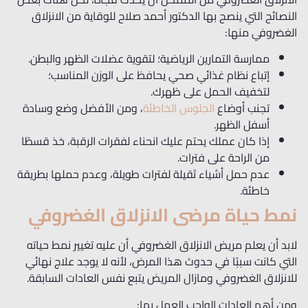
النصائح التي ينصح بها الدكتور أحمد صلاح للوقاية من الانزلاق
الغضروفي منها:
ممارسة التمارين الرياضية؛ لتقوية عضلات الظهر والبطن.
إتباع نظام غذائي صحي يحافظ على الوزن المناسب؛
لتخفيف الحمل على ظهرك.
تجنب أوضاع
الجلوس الخاطئة
، ومن الأفضل وضع وسادة
أسفل الظهر.
إذا كان عملك يحتم عليك انحناء لفقرات الرقبة، خذ قسطًا
من الراحة على فترات.
عدم حمل أشياء ثقيلة لفترات طويلة، وعدم حملها بطريقة
خاطئة.
نمط حياة مرضى الانزلاق الغضروفي
لابد أن يعلم مريض الانزلاق الغضروفي أن عليه تغيير نمط حياته
التي كانت سببًا في حدوث هذا المرض، لأنه لا يوجد علاج نهائي
للانزلاق الغضروفي ومازال المريض يتبع نفس العادات السابقة.
ومن أهم العادات الواجب العمل بها: