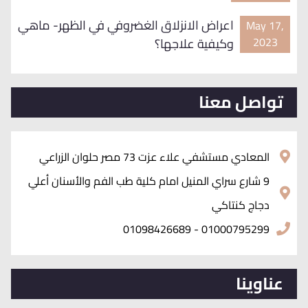
اعراض الانزلاق الغضروفي في الظهر- ماهي
May 17,
2023
وكيفية علاجها؟
تواصل معنا
المعادي مستشفي علاء عزت 73 مصر حلوان الزراعي
9 شارع سراي المنيل امام كلية طب الفم والأسنان أعلي
دجاج كنتاكي
01000795299 - 01098426689
عناوينا