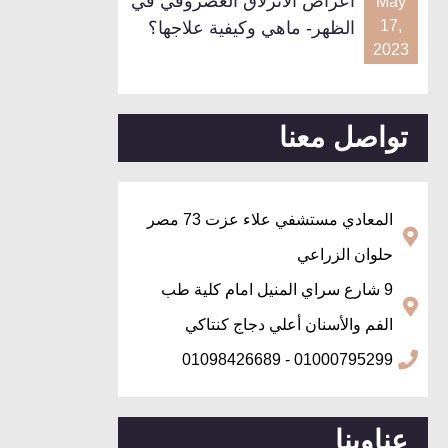
اعراض الانزلاق الغضروفي في
May
17,
الظهر- ماهي وكيفية علاجها؟
2023
تواصل معنا
المعادي مستشفي علاء عزت 73 مصر
حلوان الزراعي
9 شارع سراي المنيل امام كلية طب
الفم والأسنان أعلي دجاج كنتاكي
01000795299 - 01098426689
عناوينا